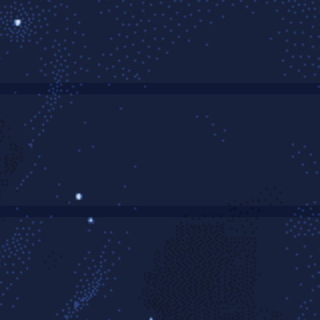
、分辨率、唯一标识等
留时间、偏好设置等
验
务
，仅在以下情况下共享：
、云服务）合作时