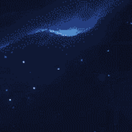
2023 年度安全认证奖
欧亿官方端