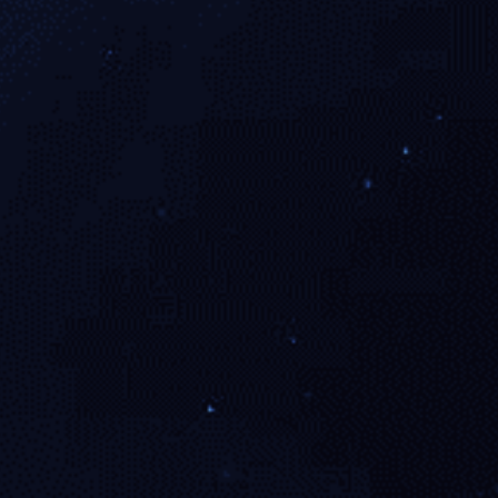
2024 年度行业推荐平台
的关键策略。