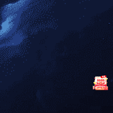
人可与我们联系处理。
新等领域屡获殊荣。