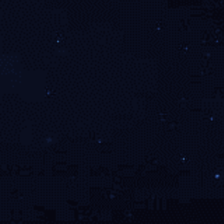
欧亿(中国)防护体系
密协议
警
则引擎
欧亿官方端网站
欧亿官方端网站官方网站【KY1.AC】官网认证:手机版、
pp下载、登录入口、官方网站、网页版、平台、网址、地