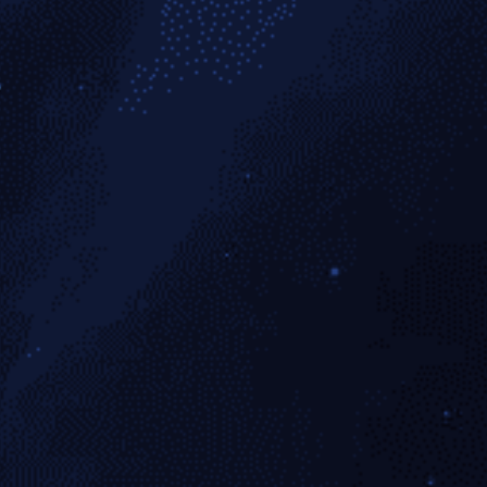
年度数据科技应用奖
最具用户满意度平台
风险防御图谱
网站持续构建动态风险模型，以图谱方式展示平台应对潜在威胁