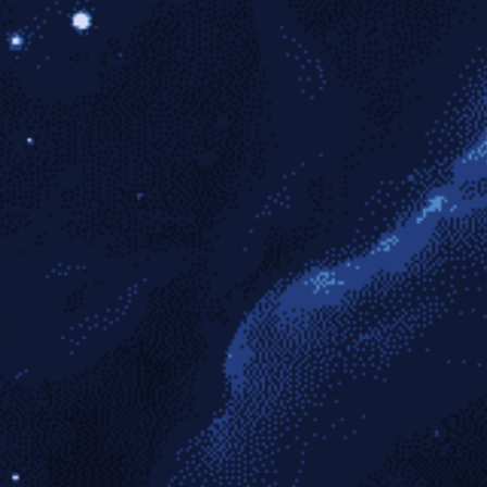
户提供注册服务。如发现未成年人信息，我们将及时删除。如您是监护
通过平台公告、推送等方式提前告知。
support@levispurlock.com
荣誉与奖项
致力于为用户提供优质的体育赛事服务，平台在安全合规、技术创